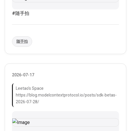
#随手拍
随手拍
2026-07-17
Leetao’s Space
https://blog.modelcontextprotocol.io/posts/sdk-betas-
2026-07-28/