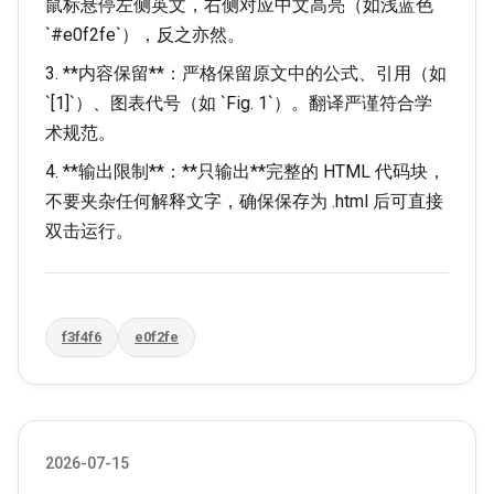
鼠标悬停左侧英文，右侧对应中文高亮（如浅蓝色
`
#e0f2fe
`），反之亦然。
3. **内容保留**：严格保留原文中的公式、引用（如
`[1]`）、图表代号（如 `Fig. 1`）。翻译严谨符合学
术规范。
4. **输出限制**：**只输出**完整的 HTML 代码块，
不要夹杂任何解释文字，确保保存为 .html 后可直接
双击运行。
f3f4f6
e0f2fe
2026-07-15